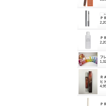
Ｐ
2,2
Ｐ
2,2
フ
1,3
Ｒ
ヒ
4,9
Ｐ