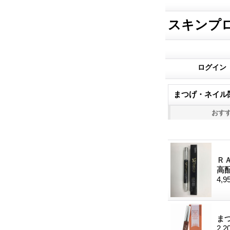
スキンプ
ログイン
まつげ・ネイル
おす
ＲＡ
高配
4,9
ま
2,2