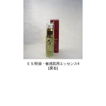
ＥＳ/乾燥・敏感肌用エッセンス4
[戻る]